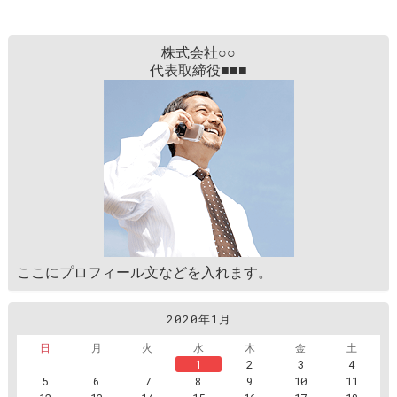
株式会社○○
代表取締役■■■
ここにプロフィール文などを入れます。
2020年1月
日
月
火
水
木
金
土
1
2
3
4
5
6
7
8
9
10
11